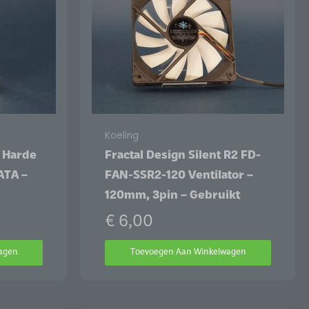
Koeling
 Harde
Fractal Design Silent R2 FD-
ATA –
FAN-SSR2-120 Ventilator –
120mm, 3pin – Gebruikt
€
6,00
agen
Toevoegen Aan Winkelwagen