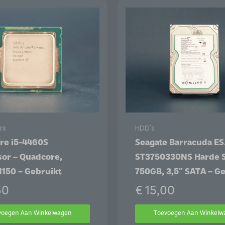
rs
HDD's
ore i5-4460S
Seagate Barracuda ES
sor – Quadcore,
ST3750330NS Harde Sc
1150 – Gebruikt
750GB, 3,5″ SATA – G
50
€
15,00
voegen Aan Winkelwagen
Toevoegen Aan Winkelw