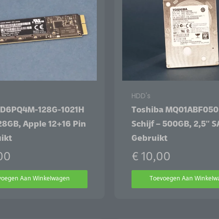
HDD's
SD6PQ4M-128G-1021H
Toshiba MQ01ABF050
28GB, Apple 12+16 Pin
Schijf – 500GB, 2,5″ S
ikt
Gebruikt
00
€
10,00
voegen Aan Winkelwagen
Toevoegen Aan Winkelw