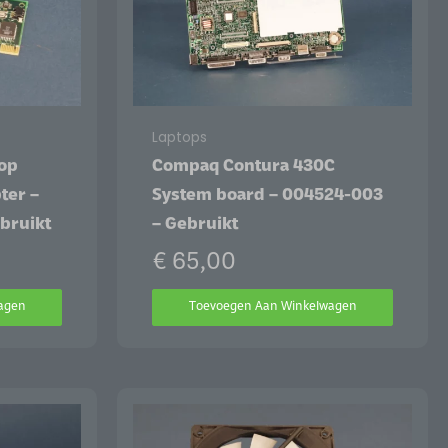
Laptops
top
Compaq Contura 430C
ter –
System board – 004524-003
ebruikt
– Gebruikt
€
65,00
agen
Toevoegen Aan Winkelwagen