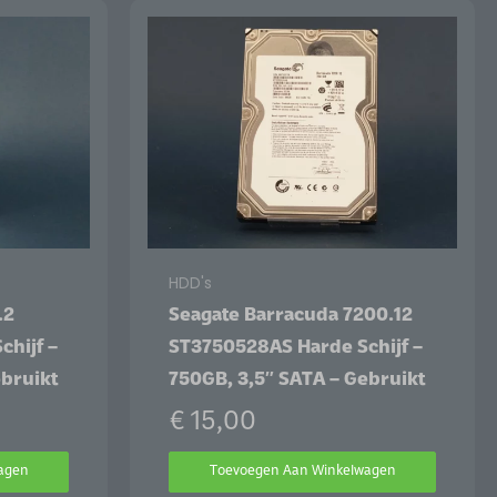
HDD's
.2
Seagate Barracuda 7200.12
hijf –
ST3750528AS Harde Schijf –
ebruikt
750GB, 3,5″ SATA – Gebruikt
€
15,00
agen
Toevoegen Aan Winkelwagen