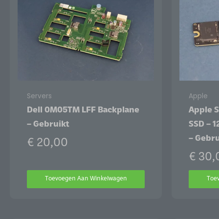
Servers
Apple
Dell 0M05TM LFF Backplane
Apple 
– Gebruikt
SSD – 1
– Gebru
€
20,00
€
30,
Toevoegen Aan Winkelwagen
Toe