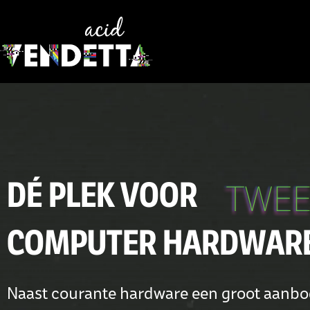
Ga
naar
de
inhoud
DÉ PLEK VOOR
COMPUTER HARDWAR
Naast courante hardware een groot aanb