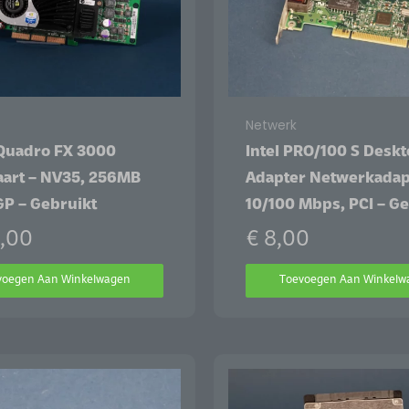
Netwerk
 Quadro FX 3000
Intel PRO/100 S Desk
aart – NV35, 256MB
Adapter Netwerkadap
GP – Gebruikt
10/100 Mbps, PCI – G
,00
€
8,00
voegen Aan Winkelwagen
Toevoegen Aan Winkelw