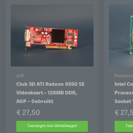
AGP
Processo
Club 3D ATI Radeon 9550 SE
Intel C
Videokaart – 128MB DDR,
Proces
AGP – Gebruikt
Socket 
€
27,50
€
27,
Toevoegen Aan Winkelwagen
Toe