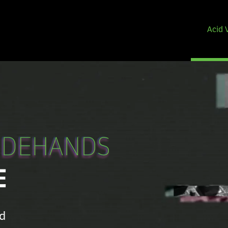
Acid 
E
od