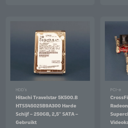
HDD's
PCI-e
Hitachi Travelstar 5K500.B
CrossFi
HTS545025B9A300 Harde
Radeon
Schijf – 250GB, 2,5″ SATA –
Supercl
Gebruikt
Videoka