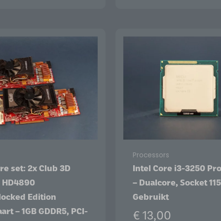
Processors
re set: 2x Club 3D
Intel Core i3-3250 Pr
 HD4890
– Dualcore, Socket 115
ocked Edition
Gebruikt
art – 1GB GDDR5, PCI-
€
13,00