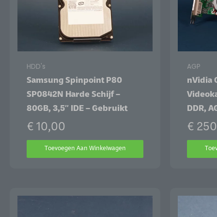
HDD's
AGP
Samsung Spinpoint P80
nVidia
SP0842N Harde Schijf –
Videok
80GB, 3,5″ IDE – Gebruikt
DDR, A
€
10,00
€
250
Toevoegen Aan Winkelwagen
Toe