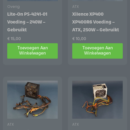
Overig
ATX
Lite-On PS-4241-01
Xilence XP400
Voeding – 240W –
XP400R6 Voeding –
Gebruikt
ATX, 250W – Gebruikt
€
15,00
€
10,00
Toevoegen Aan
Toevoegen Aan
Winkelwagen
Winkelwagen
ATX
ATX