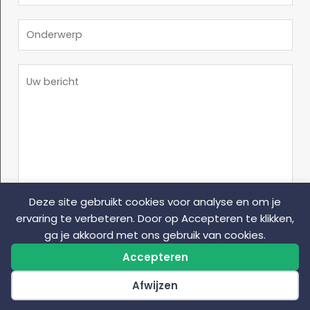
-
a
e
m
m
O
r
a
*
n
n
i
d
a
B
l
e
a
e
*
r
m
r
w
*
i
e
c
r
h
p
t
Deze site gebruikt cookies voor analyse en om je
*
ervaring te verbeteren. Door op Accepteren te klikken,
ga je akkoord met ons gebruik van cookies.
Verstuur Bericht
Accepteren
Alternative:
Afwijzen