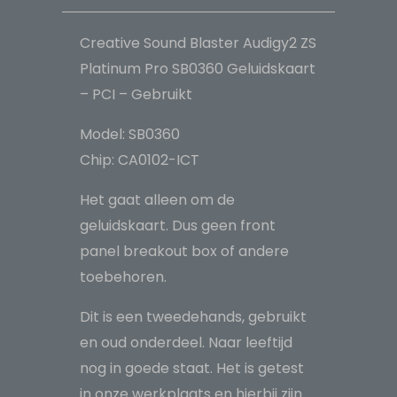
Geluidskaart
-
Creative Sound Blaster Audigy2 ZS
PCI
Platinum Pro SB0360 Geluidskaart
-
– PCI – Gebruikt
Gebruikt
Model: SB0360
aantal
Chip: CA0102-ICT
Het gaat alleen om de
geluidskaart. Dus geen front
panel breakout box of andere
toebehoren.
Dit is een tweedehands, gebruikt
en oud onderdeel. Naar leeftijd
nog in goede staat. Het is getest
in onze werkplaats en hierbij zijn