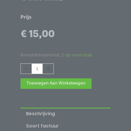
Prijs
€
15,00
HYUNDAI
Beschikbaarheid:
2 op voorraad
HYM532224
Alternative:
-
+
AW-
60
Toevoegen Aan Winkelwagen
Intern
Geheugen
-
72p
Beschrijving
SIMM,
Soort factuur
16MB