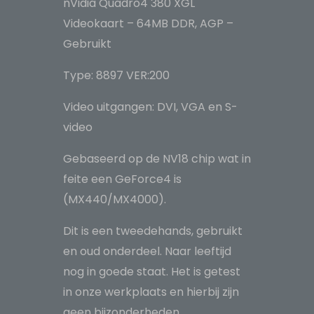
nVidia Quadro4 380 XGL
Gebruikt
Videokaart – 64MB DDR, AGP –
aantal
Gebruikt
Type: 8897 VER:200
Video uitgangen: DVI, VGA en S-
video
Gebaseerd op de NV18 chip wat in
feite een GeForce4 is
(MX440/MX4000).
Dit is een tweedehands, gebruikt
en oud onderdeel. Naar leeftijd
nog in goede staat. Het is getest
in onze werkplaats en hierbij zijn
geen bijzonderheden