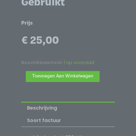
Gebruikt
Prijs
€
25,00
nVidia
Beschikbaarheid:
1 op voorraad
Quadro4
Alternative:
Toevoegen Aan Winkelwagen
380
XGL
Videokaart
-
Beschrijving
64MB
DDR,
Soort factuur
AGP
-