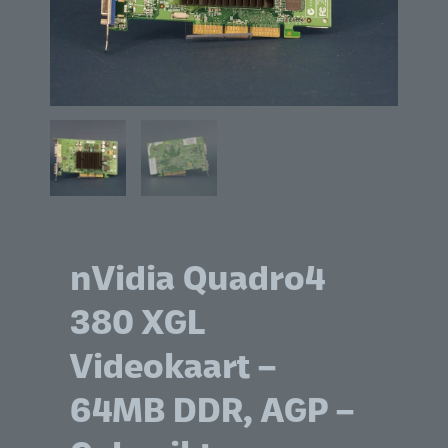
nVidia Quadro4
380 XGL
Videokaart –
64MB DDR, AGP –