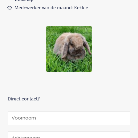
Medewerker van de maand: Kekkie
Direct contact?
V
o
o
A