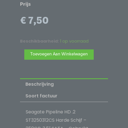
Prijs
€
7,50
Seagate
Beschikbaarheid:
1 op voorraad
Pipeline
Alternative:
Toevoegen Aan Winkelwagen
HD
.2
ST3250312CS
Harde
Beschrijving
Schijf
-
Soort factuur
250GB,
3,5"
Seagate Pipeline HD .2
SATA
ST3250312CS Harde Schijf –
-