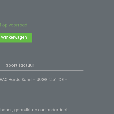
1 op voorraad
Alternative:
 Winkelwagen
Soort factuur
X Harde Schijf – 60GB, 2,5″ IDE –
ehands, gebruikt en oud onderdeel.