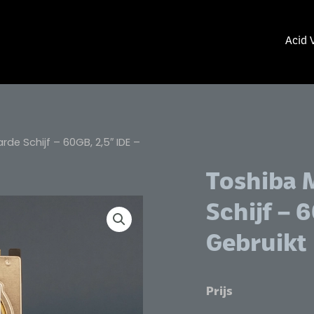
Acid 
e Schijf – 60GB, 2,5″ IDE –
Toshiba
Schijf – 
Gebruikt
Prijs