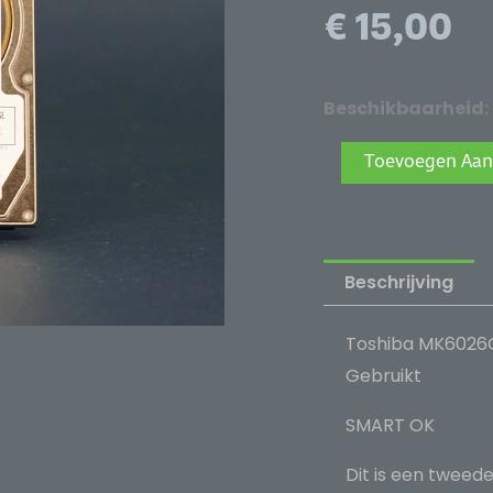
€
15,00
Toshiba
Beschikbaarheid:
MK6026GAX
Toevoegen Aan
Harde
Schijf
-
60GB,
Beschrijving
2,5"
IDE
Toshiba MK6026GA
-
Gebruikt
Gebruikt
SMART OK
aantal
Dit is een tweed