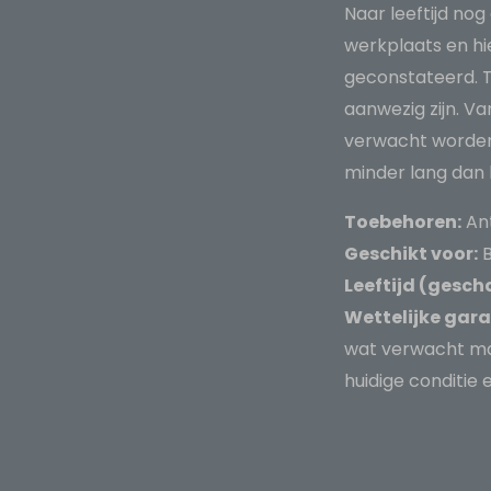
Naar leeftijd nog
werkplaats en hie
geconstateerd. 
aanwezig zijn. 
verwacht worden
minder lang dan b
Toebehoren:
Ant
Geschikt voor:
B
Leeftijd (gesch
Wettelijke gara
wat verwacht ma
huidige conditi